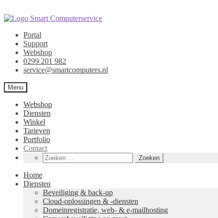
Ga
Ga
door
naar
Portal
naar
de
Support
navigatie
inhoud
Webshop
0299 201 982
service@smartcomputers.nl
Menu
Webshop
Diensten
Winkel
Tarieven
Portfolio
Contact
Zoeken
naar:
Home
Diensten
Beveiliging & back-up
Cloud-oplossingen & -diensten
Domeinregistratie, web- & e-mailhosting