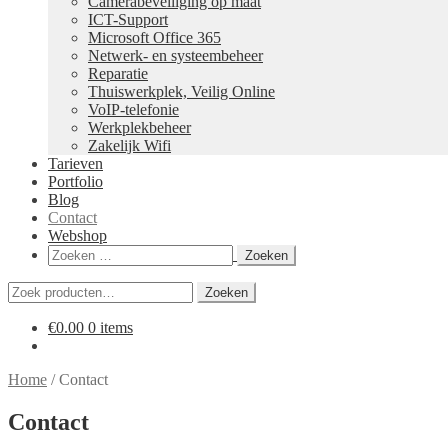
Camerabeveiliging op maat
ICT-Support
Microsoft Office 365
Netwerk- en systeembeheer
Reparatie
Thuiswerkplek, Veilig Online
VoIP-telefonie
Werkplekbeheer
Zakelijk Wifi
Tarieven
Portfolio
Blog
Contact
Webshop
Zoeken
naar:
Zoeken
Zoeken
naar:
€
0.00
0 items
Home
/
Contact
Contact