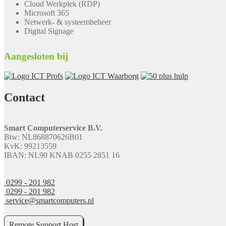
Cloud Werkplek (RDP)
Microsoft 365
Netwerk- & systeembeheer
Digital Signage
Aangesloten bij
Contact
Smart Computerservice B.V.
Btw: NL868870626B01
KvK: 99213559
IBAN: NL90 KNAB 0255 2851 16
0299 - 201 982
0299 - 201 982
service@smartcomputers.nl
Remote Support Host